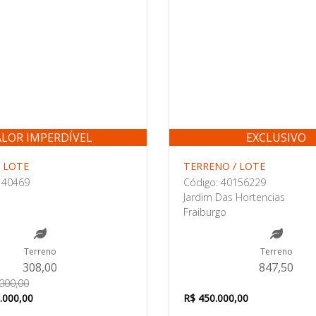
ALOR IMPERDÍVEL
EXCLUSIVO
 LOTE
TERRENO / LOTE
140469
Código: 40156229
Jardim Das Hortencias
Fraiburgo
Terreno
Terreno
308,00
847,50
.000,00
.000,00
R$ 450.000,00