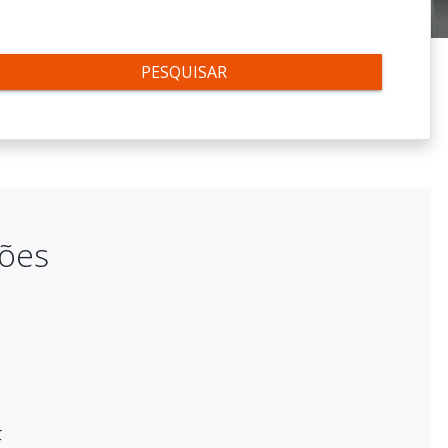
PESQUISAR
ções
E