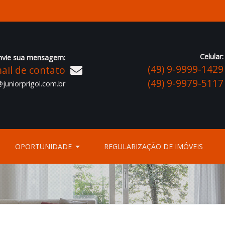
Celular:
nvie sua mensagem:
(49) 9-9999-1429
ail de contato
(49) 9-9979-5117
juniorprigol.com.br
OPORTUNIDADE
REGULARIZAÇÃO DE IMÓVEIS