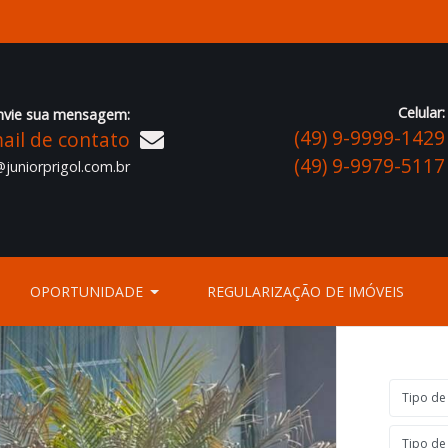
Celular:
nvie sua mensagem:
(49) 9-9999-1429
ail de contato
(49) 9-9979-5117
juniorprigol.com.br
OPORTUNIDADE
REGULARIZAÇÃO DE IMÓVEIS