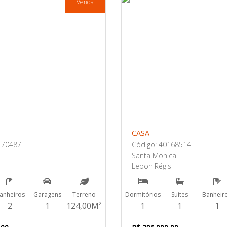
Venda
CASA
170487
Código: 40168514
Santa Monica
Lebon Régis
anheiros
Garagens
Terreno
Dormitórios
Suites
Banheir
2
1
124,00M²
1
1
1