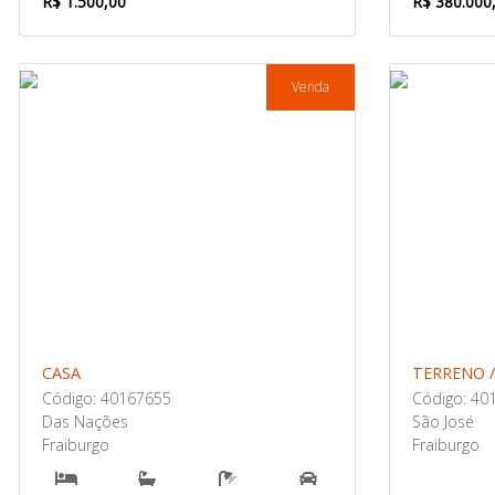
R$ 1.500,00
R$ 380.000
Venda
CASA
TERRENO /
Código: 40167655
Código: 40
Das Nações
São José
Fraiburgo
Fraiburgo