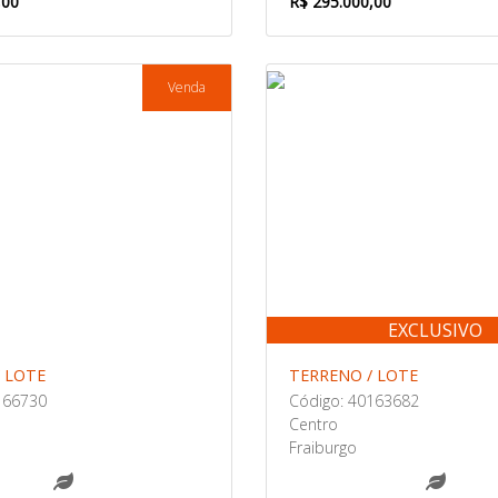
,00
R$ 295.000,00
Venda
EXCLUSIVO
 LOTE
TERRENO / LOTE
166730
Código: 40163682
Centro
Fraiburgo