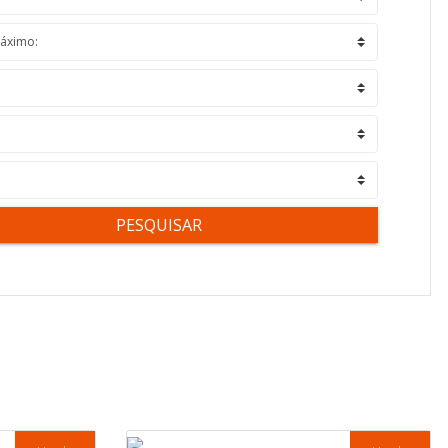
PESQUISAR
ebon Régis / Venda - R$ 295.000,00