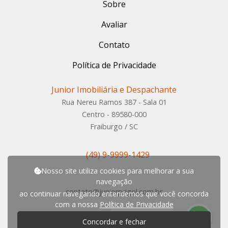
Sobre
Avaliar
Contato
Política de Privacidade
Junior Imobiliária e Despachante
Rua Nereu Ramos 387 - Sala 01
Centro - 89580-000
Fraiburgo / SC
(49) 9-9999-1429
Nosso site utiliza cookies para melhorar a sua
navegação
contato@juniorprigol.com.br
ao continuar navegando entendemos que você concorda
com a nossa
Política de Privacidade
P
r
e
c
i
s
a
d
e
a
j
u
d
a
?
Concordar e fechar