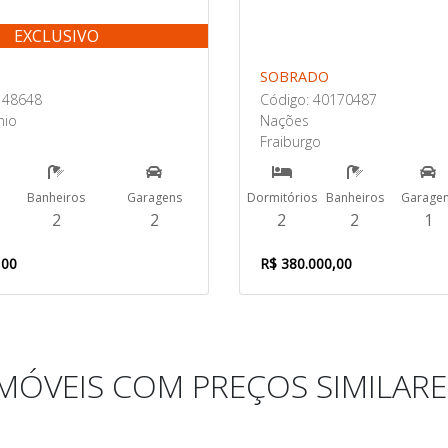
EXCLUSIVO
SOBRADO
148648
Código: 40170487
nio
Nações
Fraiburgo
Banheiros
Garagens
Dormitórios
Banheiros
Garage
2
2
2
2
1
,00
R$ 380.000,00
IMÓVEIS COM PREÇOS SIMILARE