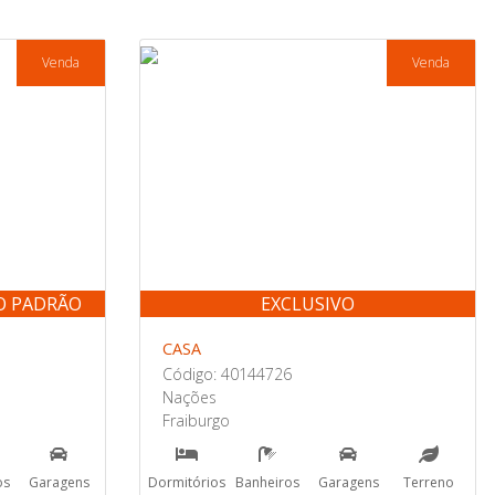
Venda
Venda
O PADRÃO
EXCLUSIVO
CASA
Código: 40144726
Nações
Fraiburgo
os
Garagens
Dormitórios
Banheiros
Garagens
Terreno