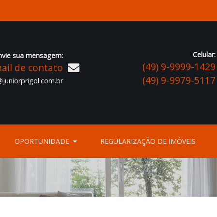
Celular:
nvie sua mensagem:
(49) 9-9999-1429
ail de contato
(49) 9-9979-5117
juniorprigol.com.br
OPORTUNIDADE
REGULARIZAÇÃO DE IMÓVEIS