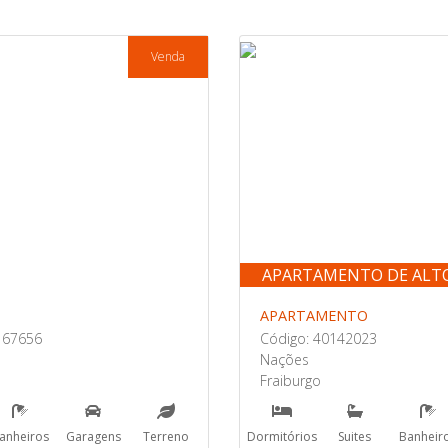
Venda
APARTAMENTO DE ALT
APARTAMENTO
167656
Código: 40142023
Nações
Fraiburgo
anheiros
Garagens
Terreno
Dormitórios
Suites
Banheir