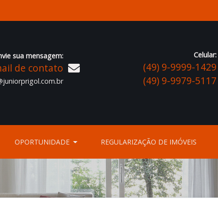
Celular:
nvie sua mensagem:
(49) 9-9999-1429
ail de contato
(49) 9-9979-5117
juniorprigol.com.br
OPORTUNIDADE
REGULARIZAÇÃO DE IMÓVEIS