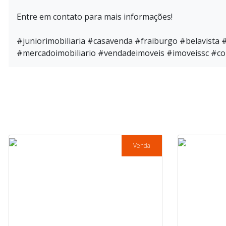
Entre em contato para mais informações!
#juniorimobiliaria #casavenda #fraiburgo #belavista 
#mercadoimobiliario #vendadeimoveis #imoveissc #co
Venda