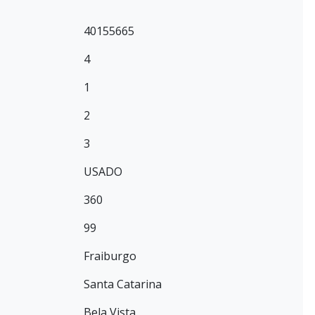
40155665
4
1
2
3
USADO
360
99
Fraiburgo
Santa Catarina
Bela Vista