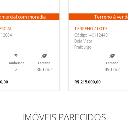
comercial com moradia
Terreno à vend
ERCIAL
TERRENO / LOTE
112034
Código: 40112443
Bela Vista
Fraiburgo
Banheiros
Terreno
Terreno
2
360 m2
450 m2
00,00
R$ 215.000,00
IMÓVEIS PARECIDOS