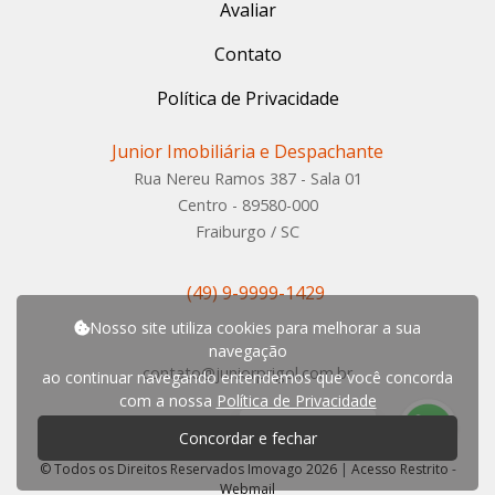
Avaliar
Contato
Política de Privacidade
Junior Imobiliária e Despachante
Rua Nereu Ramos 387 - Sala 01
Centro - 89580-000
Fraiburgo / SC
(49) 9-9999-1429
Nosso site utiliza cookies para melhorar a sua
navegação
contato@juniorprigol.com.br
ao continuar navegando entendemos que você concorda
com a nossa
Política de Privacidade
P
r
e
c
i
s
a
d
e
a
j
u
d
a
?
Concordar e fechar
© Todos os Direitos Reservados Imovago 2026
|
Acesso Restrito
-
Webmail